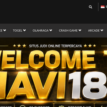
CE
TOGEL
OLAHRAGA
CRASH GAME
ARCADE