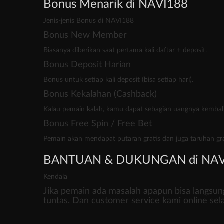
Bonus Menarik di NAVI188
Jenis-jenis Bonus di NAVI188
Bonus New Member
Biasanya diberikan saat pertama kali daftar + deposit.
Bonus Deposit Harian
Bonus untuk setiap kali deposit (bisa setiap hari).
Bonus Kekalahan (Cashback)
Kalau pemain kalah, kamu dapat sebagian uangnya kembali
Bonus Free Spin / Free Bet
Pemain akan mendapat putaran gratis dan juga taruhan gra
BANTUAN & DUKUNGAN di NAV
Kendala
Jika pemain ada masalah apapun bisa langsun
tuntas. Dan customer service kami online sel