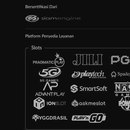
Bersertifikasi Dari
Platform Penyedia Layanan
Slots