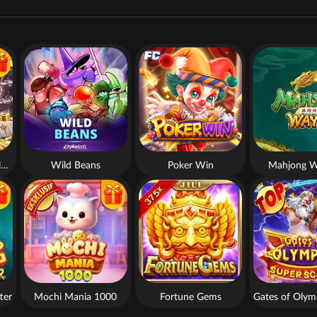
Mahjong Wins 3 – Black Scatter
Wild Beans
Poker Win
Mahjong W
ter
Mochi Mania 1000
Fortune Gems