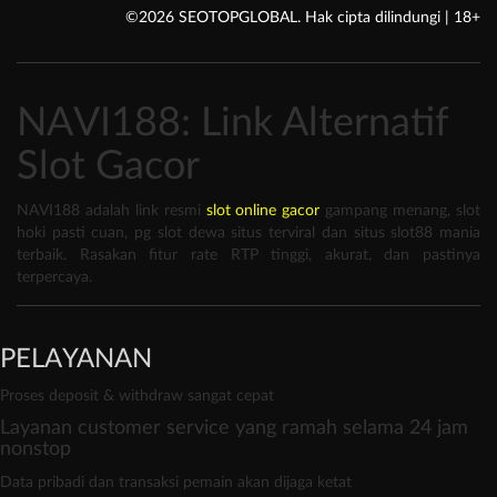
©2026 SEOTOPGLOBAL. Hak cipta dilindungi | 18+
NAVI188: Link Alternatif
Slot Gacor
NAVI188 adalah link resmi
slot online gacor
gampang menang, slot
hoki pasti cuan, pg slot dewa situs terviral dan situs slot88 mania
terbaik. Rasakan fitur rate RTP tinggi, akurat, dan pastinya
terpercaya.
PELAYANAN
Proses deposit & withdraw sangat cepat
Layanan customer service yang ramah selama 24 jam
nonstop
Data pribadi dan transaksi pemain akan dijaga ketat