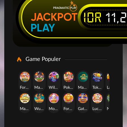
IDR
11,
JACKPOT
PLAY
Game Populer
Fortune of Olympus
Mahjong Wins 3 – Black Scatter
Wild Beans
Poker Win
Mahjong Ways 2
Tokyo Drift Nitro
Laughing Buddha Nexus
Mahjong Ways
Wukong - Black Scatter
Mochi Mania 1000
Fortune Gems
Gates of Olympus Super Scatter
Lucky Twins Nexus
Nexus The Crypt
Ne