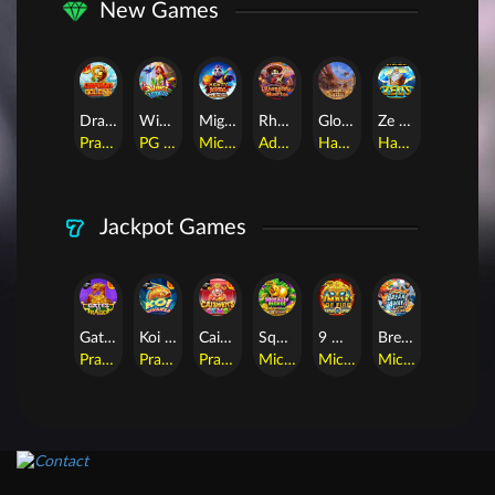
New Games
Dragon Gold 88™
Wings of Iguazu
Mighty Panda
Rhapsody of Muertos
Glory Of Rome
Ze Zeus
Pragmatic Play
PG Soft
MicroGaming
AdvantPlay
Habanero
Hacksaw
Jackpot Games
Gates of Dragon Jackpot Play
Koi Bonanza Jackpot Play
Caishen's Gems Jackpot Play
Squealin' Riches
9 Masks of Fire™ HyperSpins™
Break Away Lucky Wilds
Pragmatic Play
Pragmatic Play
Pragmatic Play
MicroGaming
MicroGaming
MicroGaming