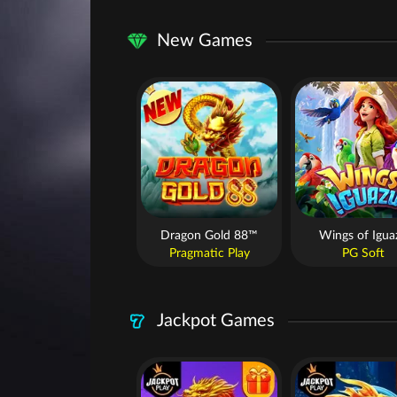
New Games
Dragon Gold 88™
Wings of Igua
Pragmatic Play
PG Soft
Jackpot Games