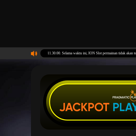
3-Des-2025 dari 07.30.00 sampai 11.30.00. Selama waktu ini, ION Slot permainan tidak akan
JACKPOT
PLA