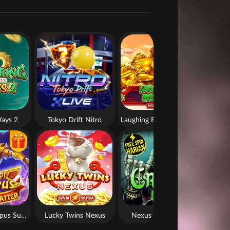
ays 2
Tokyo Drift Nitro
Laughing Buddha Nexus
Cand
Gates of Olympus Super Scatter
Lucky Twins Nexus
Nexus The Crypt