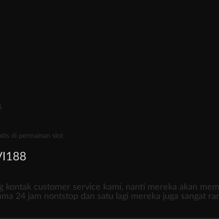
.
tis di permainan slot
I188
g kontak customer service kami, nanti mereka akan mem
ama 24 jam nontstop dan satu lagi mereka juga sangat ra