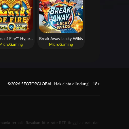
9 Masks of Fire™ HyperSpins™
Break Away Lucky Wilds
MicroGaming
MicroGaming
©2026 SEOTOPGLOBAL. Hak cipta dilindungi | 18+
ania terbaik. Rasakan fitur rate RTP tinggi, akurat, dan