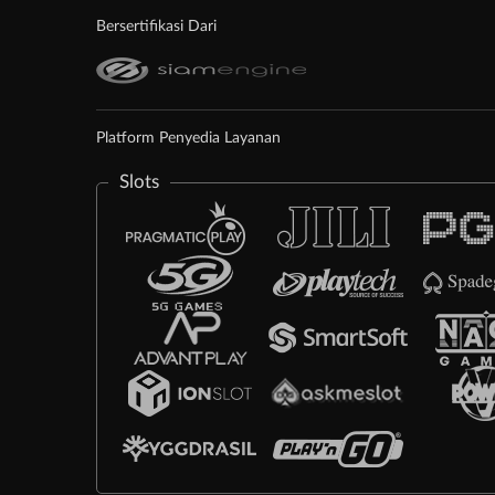
Bersertifikasi Dari
Platform Penyedia Layanan
Slots