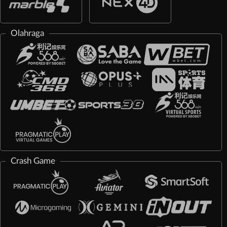
Olahraga
Crash Game