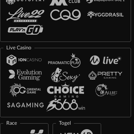
Live Casino
Race
Togel