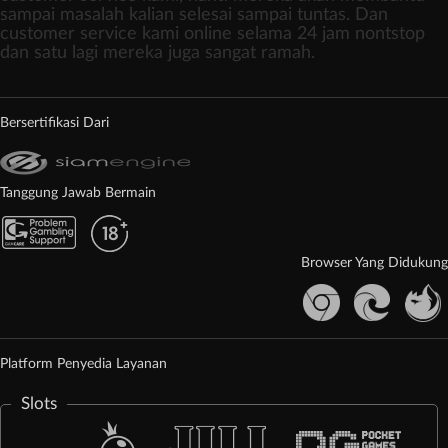
sampai masalah kalian selesai sampai tuntas. Dan
customer service kami online selama 24 jam nontstop
dan satu lagi mereka juga sangat ramah.
Bersertifikasi Dari
Tanggung Jawab Bermain
Browser Yang Didukung
Platform Penyedia Layanan
Slots