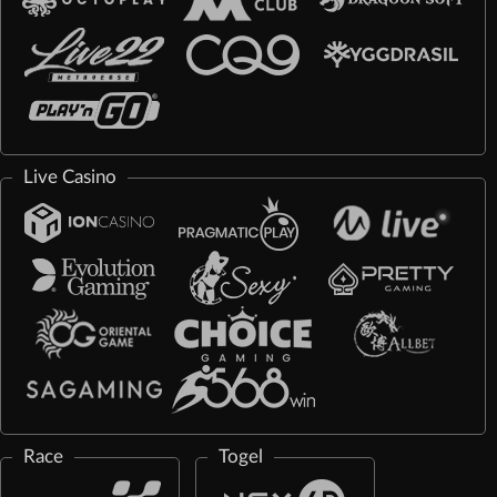
Live Casino
Race
Togel