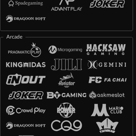
Arcade