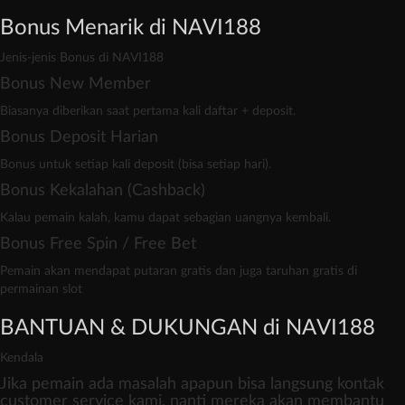
Bonus Menarik di NAVI188
Jenis-jenis Bonus di NAVI188
Bonus New Member
Biasanya diberikan saat pertama kali daftar + deposit.
Bonus Deposit Harian
Bonus untuk setiap kali deposit (bisa setiap hari).
Bonus Kekalahan (Cashback)
Kalau pemain kalah, kamu dapat sebagian uangnya kembali.
Bonus Free Spin / Free Bet
Pemain akan mendapat putaran gratis dan juga taruhan gratis di
permainan slot
BANTUAN & DUKUNGAN di NAVI188
Kendala
Jika pemain ada masalah apapun bisa langsung kontak
customer service kami, nanti mereka akan membantu