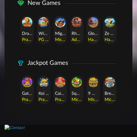
New Games
Dragon Gold 88™
Wings of Iguazu
Mighty Panda
Rhapsody of Muertos
Glory Of Rome
Ze Zeus
Pragmatic Play
PG Soft
MicroGaming
AdvantPlay
Habanero
Hacksaw
Jackpot Games
Gates of Dragon Jackpot Play
Koi Bonanza Jackpot Play
Caishen's Gems Jackpot Play
Squealin' Riches
9 Masks of Fire™ HyperSpins™
Break Away Lucky Wilds
Pragmatic Play
Pragmatic Play
Pragmatic Play
MicroGaming
MicroGaming
MicroGaming