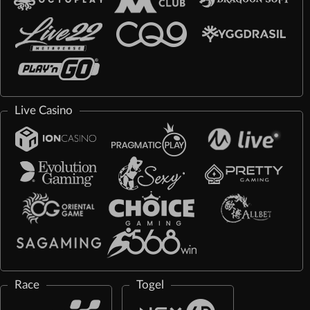
Live Casino
Race
Togel