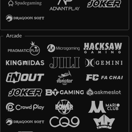
Arcade