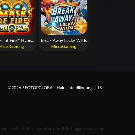
9 Masks of Fire™ HyperSpins™
Break Away Lucky Wilds
MicroGaming
MicroGaming
©2026 SEOTOPGLOBAL. Hak cipta dilindungi | 18+
ania terbaik. Rasakan fitur rate RTP tinggi, akurat, dan