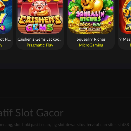
Koi Bonanza Jackpot Play
Caishen's Gems Jackpot Play
Squealin' Riches
ay
Pragmatic Play
MicroGaming
tif Slot Gacor
ang, slot hoki pasti cuan, pg slot dewa situs terviral dan situs slot88 m