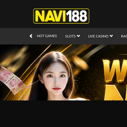
HOT GAMES
SLOTS
LIVE CASINO
RA