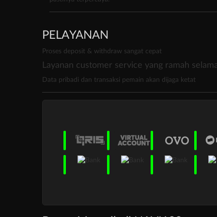
PELAYANAN
Proses deposit & withdraw sangat cepat
Layanan customer service yang ramah selam
Data pribadi dan transaksi pemain akan dijaga ketat