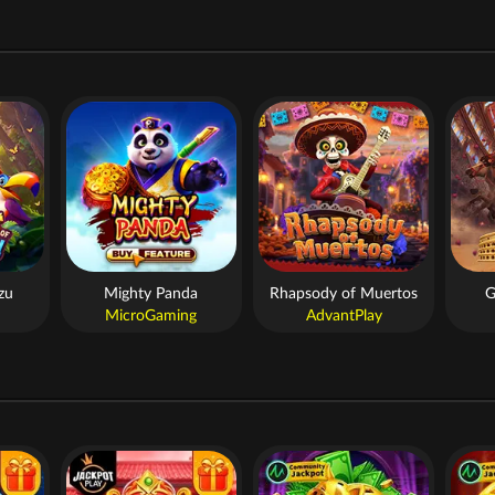
zu
Mighty Panda
Rhapsody of Muertos
G
MicroGaming
AdvantPlay