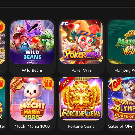
Mahjong Wins 3 – Black Scatter
Wild Beans
Poker Win
Mahjong W
ter
Mochi Mania 1000
Fortune Gems