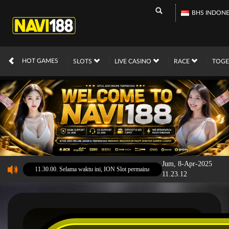
BHS INDONE
HOT GAMES
SLOTS
LIVE CASINO
RACE
TOG
Jum, 8-Apr-2025
.30.00 sampai 11.30.00. Selama waktu ini, ION Slot permainan tidak akan tersedia. Kami m
11.23.12