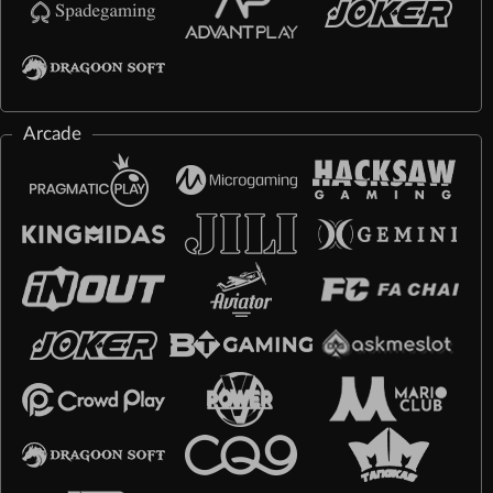
Arcade