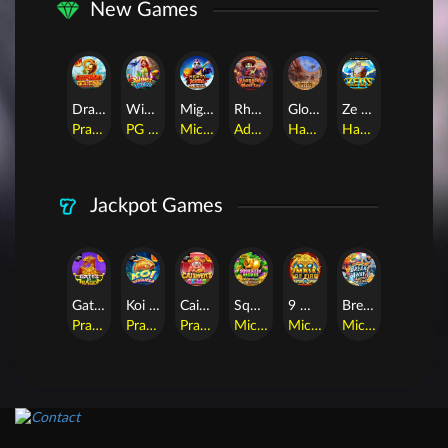
New Games
Dragon Gold 88™
Wings of Iguazu
Mighty Panda
Rhapsody of Muertos
Glory Of Rome
Ze Zeus
Pragmatic Play
PG Soft
MicroGaming
AdvantPlay
Habanero
Hacksaw
Jackpot Games
Gates of Dragon Jackpot Play
Koi Bonanza Jackpot Play
Caishen's Gems Jackpot Play
Squealin' Riches
9 Masks of Fire™ HyperSpins™
Break Away Lucky Wilds
Pragmatic Play
Pragmatic Play
Pragmatic Play
MicroGaming
MicroGaming
MicroGaming