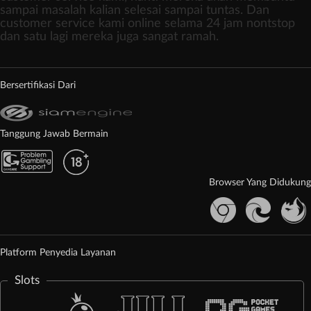
sampai masalah kalian selesai sampai tuntas. Dan
customer service kami online selama 24 jam nontstop
dan satu lagi mereka juga sangat ramah.
Bersertifikasi Dari
Tanggung Jawab Bermain
Browser Yang Didukung
Platform Penyedia Layanan
Slots