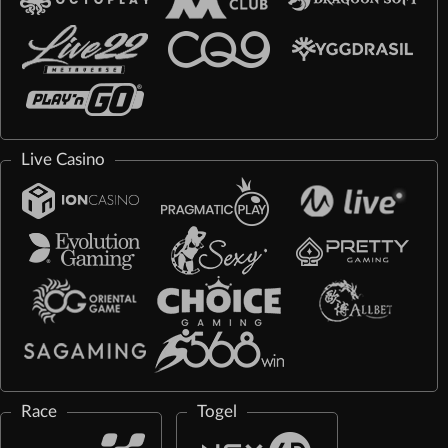
Live Casino
Race
Togel