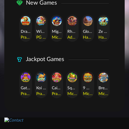
New Games
Dragon Gold 88™
Wings of Iguazu
Mighty Panda
Rhapsody of Muertos
Glory Of Rome
Ze Zeus
Pragmatic Play
PG Soft
MicroGaming
AdvantPlay
Habanero
Hacksaw
Jackpot Games
Gates of Dragon Jackpot Play
Koi Bonanza Jackpot Play
Caishen's Gems Jackpot Play
Squealin' Riches
9 Masks of Fire™ HyperSpins™
Break Away Lucky Wilds
Pragmatic Play
Pragmatic Play
Pragmatic Play
MicroGaming
MicroGaming
MicroGaming