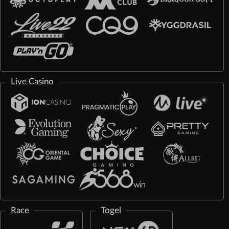
Live Casino
Race
Togel