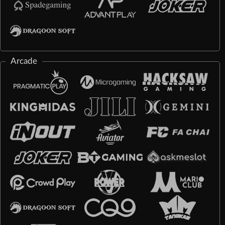
Arcade