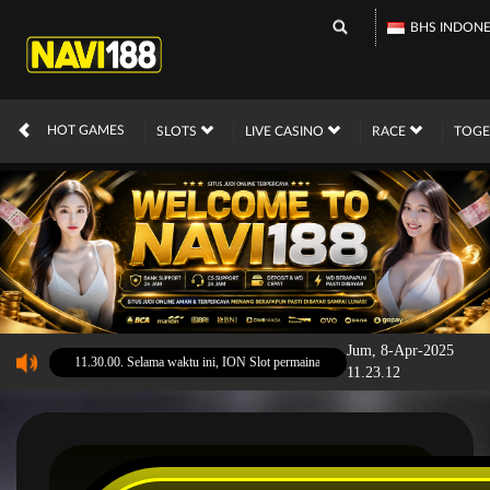
BHS INDONE
HOT GAMES
SLOTS
LIVE CASINO
RACE
TOG
Jum, 8-Apr-2025
.30.00 sampai 11.30.00. Selama waktu ini, ION Slot permainan tidak akan tersedia. Kami m
11.23.12