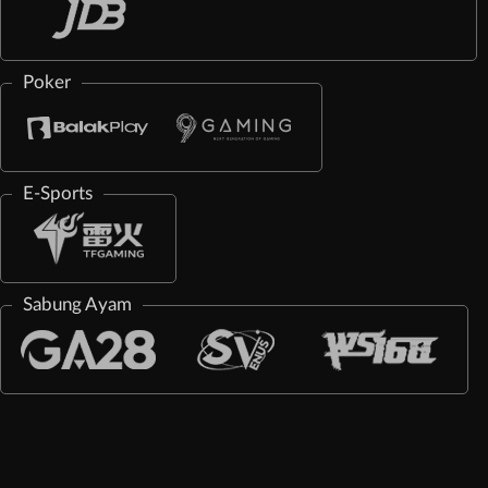
Poker
E-Sports
Sabung Ayam