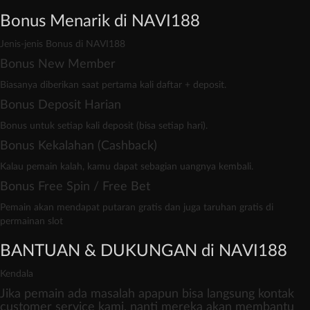
Bonus Menarik di NAVI188
Jenis-jenis Bonus di NAVI188
Bonus New Member
Biasanya diberikan saat pertama kali daftar + deposit.
Bonus Deposit Harian
Bonus untuk setiap kali deposit (bisa setiap hari).
Bonus Kekalahan (Cashback)
Kalau pemain kalah, kamu dapat sebagian uangnya kembali.
Bonus Free Spin / Free Bet
Pemain akan mendapat putaran gratis dan juga taruhan gratis di
permainan slot
BANTUAN & DUKUNGAN di NAVI188
Kendala
Jika pemain ada masalah apapun bisa langsung kontak
customer service kami, nanti mereka akan membantu