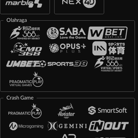
Olahraga
Crash Game