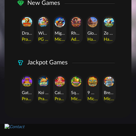
New Games
Dragon Gold 88™
Wings of Iguazu
Mighty Panda
Rhapsody of Muertos
Glory Of Rome
Ze Zeus
Pragmatic Play
PG Soft
MicroGaming
AdvantPlay
Habanero
Hacksaw
Jackpot Games
Gates of Dragon Jackpot Play
Koi Bonanza Jackpot Play
Caishen's Gems Jackpot Play
Squealin' Riches
9 Masks of Fire™ HyperSpins™
Break Away Lucky Wilds
Pragmatic Play
Pragmatic Play
Pragmatic Play
MicroGaming
MicroGaming
MicroGaming