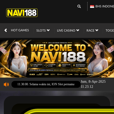
BHS INDONE
HOT GAMES
SLOTS
LIVE CASINO
RACE
TOG
Jum, 8-Apr-2025
.30.00 sampai 11.30.00. Selama waktu ini, ION Slot permainan tidak akan tersedia. Kami m
11.23.12