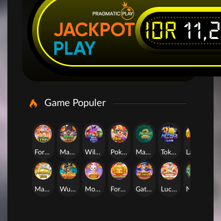
IDR
11,
JACKPOT
PLAY
Game Populer
Fortune of Olympus
Mahjong Wins 3 – Black Scatter
Wild Beans
Poker Win
Mahjong Ways 2
Tokyo Drift Nitro
Laughing Buddha Nexus
Mahjong Ways
Wukong - Black Scatter
Mochi Mania 1000
Fortune Gems
Gates of Olympus Super Scatter
Lucky Twins Nexus
Nexus The Crypt
Ne