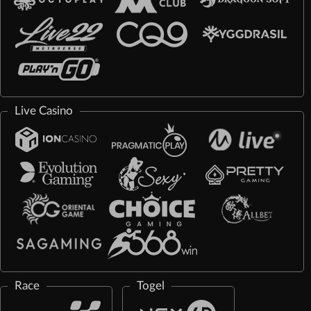
Live Casino
Race
Togel