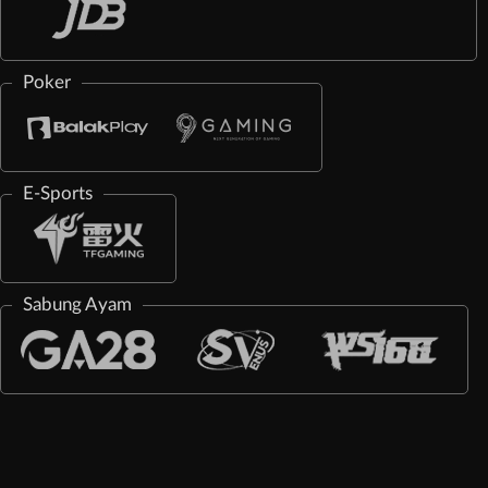
Poker
E-Sports
Sabung Ayam