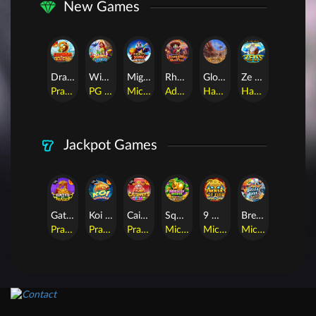
New Games
Dragon Gold 88™
Wings of Iguazu
Mighty Panda
Rhapsody of Muertos
Glory Of Rome
Ze Zeus
Pragmatic Play
PG Soft
MicroGaming
AdvantPlay
Habanero
Hacksaw
Jackpot Games
Gates of Dragon Jackpot Play
Koi Bonanza Jackpot Play
Caishen's Gems Jackpot Play
Squealin' Riches
9 Masks of Fire™ HyperSpins™
Break Away Lucky Wilds
Pragmatic Play
Pragmatic Play
Pragmatic Play
MicroGaming
MicroGaming
MicroGaming